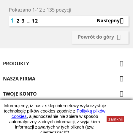
Pokazano 1-12 z 135 pozycji
1

Następny
2
3
…
12

Powrót do góry

PRODUKTY

NASZA FIRMA

TWOJE KONTO
Informujemy, iż nasz sklep internetowy wykorzystuje
INFORMACJA O SKLEPIE
technologię plików cookies zgodnie z
Polityką plików
cookies
, a jednocześnie nie zbiera w sposób
zamknij
Wszystkie ceny zawierają podatek VAT
automatyczny żadnych informacji, z wyjątkiem
informacji zawartych w tych plikach (tzw.
© 2026 - Kami Ranty
„ciasteczkach”).