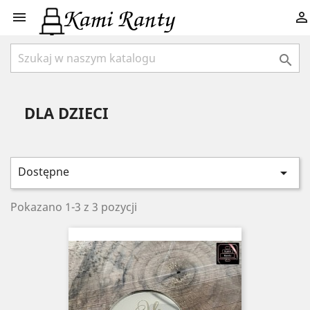



DLA DZIECI
Dostępne

Pokazano 1-3 z 3 pozycji