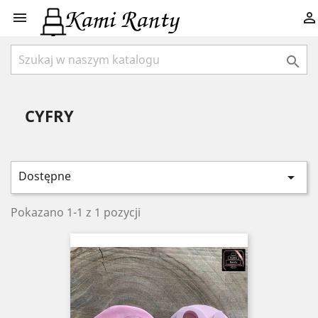



CYFRY
Dostępne

Pokazano 1-1 z 1 pozycji