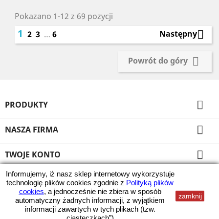
Pokazano 1-12 z 69 pozycji
1

Następny
2
3
…
6

Powrót do góry

PRODUKTY

NASZA FIRMA

TWOJE KONTO
Informujemy, iż nasz sklep internetowy wykorzystuje
INFORMACJA O SKLEPIE
technologię plików cookies zgodnie z
Polityką plików
cookies
, a jednocześnie nie zbiera w sposób
zamknij
Wszystkie ceny zawierają podatek VAT
automatyczny żadnych informacji, z wyjątkiem
informacji zawartych w tych plikach (tzw.
© 2026 - Kami Ranty
„ciasteczkach”).