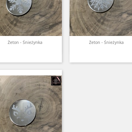
Szybki podgląd
Szybki podgląd


Żeton - Śnieżynka
Żeton - Śnieżynka