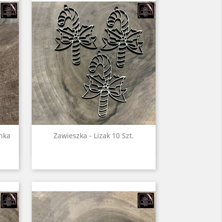
Szybki podgląd

nka
Zawieszka - Lizak 10 Szt.