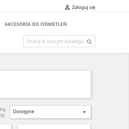

Zaloguj się
AKCESORIA DO OŚWIETLEŃ

tuj
Dostępne

wg: