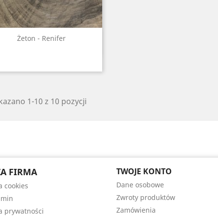
Szybki podgląd

Żeton - Renifer
azano 1-10 z 10 pozycji
A FIRMA
TWOJE KONTO
Dane osobowe
a cookies
Zwroty produktów
amin
Zamówienia
ka prywatności