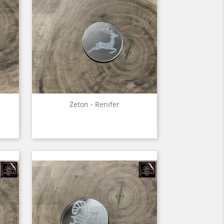
Szybki podgląd

Żeton - Renifer