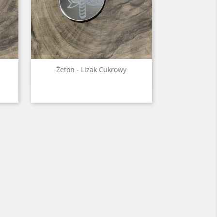
Szybki podgląd

Żeton - Lizak Cukrowy