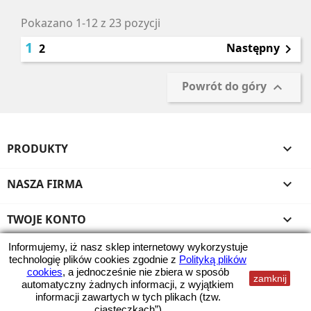
Pokazano 1-12 z 23 pozycji
1
Następny
2

Powrót do góry

PRODUKTY

NASZA FIRMA

TWOJE KONTO

Informujemy, iż nasz sklep internetowy wykorzystuje
INFORMACJA O SKLEPIE
technologię plików cookies zgodnie z
Polityką plików
cookies
, a jednocześnie nie zbiera w sposób
zamknij
Wszystkie ceny zawierają podatek VAT
automatyczny żadnych informacji, z wyjątkiem
informacji zawartych w tych plikach (tzw.
© 2026 - Kami Ranty
„ciasteczkach”).